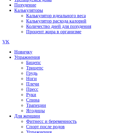
Похудение
Калькуляторы
Калькулятор идеального веса
Калькулятор расхода калорий
Количество дней для похудения
Процент жира в организме
VK
Новичку
Упражнения
Бицепс
Трицепс
Грудь
Ноги
Плечи
Пресс
Руки
Спина
Трапеции
Ягодицы
Для женщин
Фитнесс и беременность
Спорт после родов
Упражнения