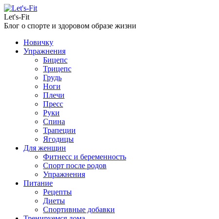
Let's-Fit
Блог о спорте и здоровом образе жизни
Новичку
Упражнения
Бицепс
Трицепс
Грудь
Ноги
Плечи
Пресс
Руки
Спина
Трапеции
Ягодицы
Для женщин
Фитнесс и беременность
Спорт после родов
Упражнения
Питание
Рецепты
Диеты
Спортивные добавки
Тренируемся дома