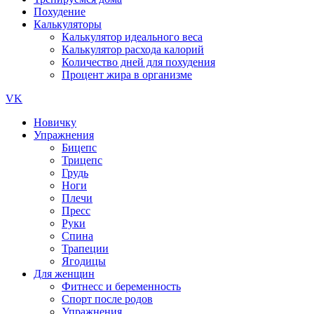
Похудение
Калькуляторы
Калькулятор идеального веса
Калькулятор расхода калорий
Количество дней для похудения
Процент жира в организме
VK
Новичку
Упражнения
Бицепс
Трицепс
Грудь
Ноги
Плечи
Пресс
Руки
Спина
Трапеции
Ягодицы
Для женщин
Фитнесс и беременность
Спорт после родов
Упражнения