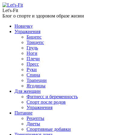
Let's-Fit
Блог о спорте и здоровом образе жизни
Новичку
Упражнения
Бицепс
Трицепс
Грудь
Ноги
Плечи
Пресс
Руки
Спина
Трапеции
Ягодицы
Для женщин
Фитнесс и беременность
Спорт после родов
Упражнения
Питание
Рецепты
Диеты
Спортивные добавки
Тренируемся дома