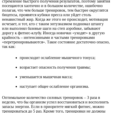
стремление быстрого получения результатов, поэтому занятия
посещаются хаотично и в большом количестве, ошибочно
полагая, что чем больше тренировок, тем быстрее округлятся
бицепсы, проявятся кубики пресса или уйдет столь
ненавистный жир. Когда же этого не происходит, мотивация
исчезает, и тот, кто с таким энтузиазмом поднимал штангу
или выполнял базовые шаги на степ аэробике, забывают
дорогу к фитнес-клубу. Иногда новички «уходят» в другую
крайность – интенсивными и частыми тренировками
«перетренировываются». Такое состояние достаточно опасно,
так как:
происходит ослабление мышечного тонуса;
возрастает опасность получения травмы;
уменьшается мышечная масса;
наступает общее ослабление организма.
Оптимальное количество силовых тренировок – 3 раза в
неделю, что бы организм успел восстановиться и восполнить
запасы энергии. Если в приоритете мягкий фитнес, можно
тренироваться до 5 раз. Кроме того, тренировки не должны