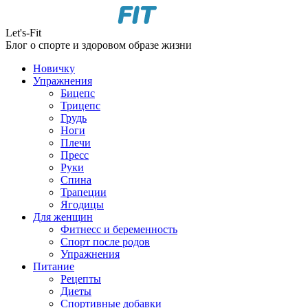
Let's-Fit
Блог о спорте и здоровом образе жизни
Новичку
Упражнения
Бицепс
Трицепс
Грудь
Ноги
Плечи
Пресс
Руки
Спина
Трапеции
Ягодицы
Для женщин
Фитнесс и беременность
Спорт после родов
Упражнения
Питание
Рецепты
Диеты
Спортивные добавки