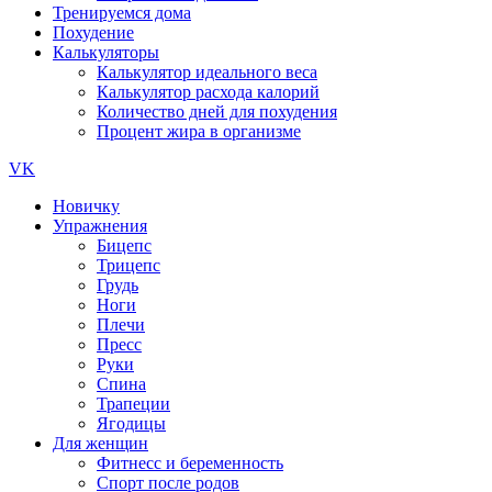
Тренируемся дома
Похудение
Калькуляторы
Калькулятор идеального веса
Калькулятор расхода калорий
Количество дней для похудения
Процент жира в организме
VK
Новичку
Упражнения
Бицепс
Трицепс
Грудь
Ноги
Плечи
Пресс
Руки
Спина
Трапеции
Ягодицы
Для женщин
Фитнесс и беременность
Спорт после родов