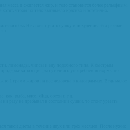
ая масса и сжигается жир, и тело становится более рельефным.
хотят, чтобы их тело выглядело красиво и эстетично.
 хотелось бы. Не стоит путать сушку и похудение. Это разные
ека.
сти, лимонады, чипсы и еду подобного типа. К быстрым
ое придерживаться цифры суточного употребления нормы по
жно 1 грамм жиров на вес человека в килограммах. Ведь малое
как: рыба, мясо, яйца, орехи и т.д.
 ни разу не пребывал в состоянии сушки, то стоит урезать
ться такой диеты в течение двух или трёх месяцев. После нужно