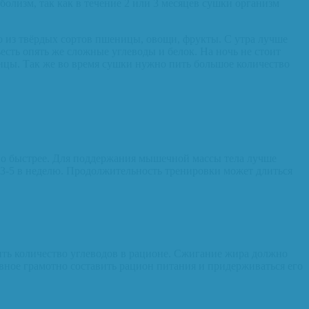
аболизм, так как в течение 2 или 3 месяцев сушки организм
о из твёрдых сортов пшеницы, овощи, фрукты. С утра лучше
есть опять же сложные углеводы и белок. На ночь не стоит
рицы. Так же во время сушки нужно пить большое количество
го быстрее. Для поддержания мышечной массы тела лучше
я 3-5 в неделю. Продолжительность тренировки может длиться
чить количество углеводов в рационе. Сжигание жира должно
авное грамотно составить рацион питания и придерживаться его