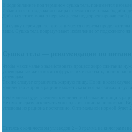
В бодибилдинге под термином сушка тела, понимается избавлен
Избавиться от подкожного жира стремятся не только бодибилде
Добиться этого можно первым делом подкорректировав свой р
На сушку переходят те, кто занимается спортом продолжительно
вещи. Сушка тела подразумевает избавление от подкожного жир
Сушка тела — рекомендации по питан
Чтобы максимально задействовать процесс жиро сжигания нужн
углеводам так же относятся фрукты их исключать, полностью 
углеводам.
Так же следует ограничить жирную пищу. Но ни в коем случае 
количество жиров в рационе может сказаться на связках и суста
Необходимо будет увеличить количество белковой пищи в рацион
Не нужно сразу исключать углеводы из рациона полностью. Ведь
углеводы из рациона постепенно. Оптимальной нормой будет 2 
Питаясь с количеством углеводов 2 – 3 грамма на килограмм ве