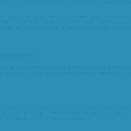
д отдыха стоит постепенно увеличивать углеводы и разгонять мет
.
 бурый или белый рис, гречка, овсянка, макароны исключительн
 будет способствовать ускорению метаболизма. На обед можно съ
 случае на ужин можно съесть овощи, белок, к примеру, мясо ку
время сушки
и повышенной двигательной активности результат придёт намно
тренажёрной зале или со своим весом. Заниматься рекомендуетс
Если чувствуется слабость и усталость, то лучше немного увели
ганизм в пище. И длиться сушка должна не больше 3 месяцев. Гл
т, что питание это 70 % успеха на сушке.