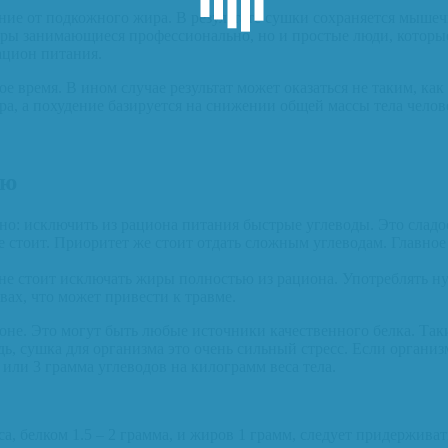
ие от подкожного жира. В результате сушки сохраняется мышечн
ры занимающиеся профессионально, но и простые люди, которые 
ацион питания.
е время. В ином случае результат может оказаться не таким, как
а, а похудение базируется на снижении общей массы тела челов
ию
о: исключить из рациона питания быстрые углеводы. Это сладо
не стоит. Приоритет же стоит отдать сложным углеводам. Главн
не стоит исключать жиры полностью из рациона. Употреблять ну
вах, что может привести к травме.
е. Это могут быть любые источники качественного белка. Такие, 
, сушка для организма это очень сильный стресс. Если организм
или 3 грамма углеводов на килограмм веса тела.
са, белком 1.5 – 2 грамма, и жиров 1 грамм, следует придержива