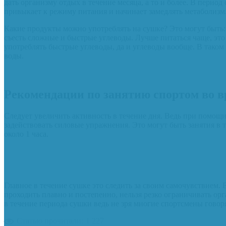
дать организму отдых в течение месяца, а то и более. В перио
привыкает к режиму питания и начинает замедлять метаболизм
Какие продукты можно употреблять на сушке? Это могут быть:
съесть сложные и быстрые углеводы. Лучше питаться чаще, это
употреблять быстрые углеводы, да и углеводы вообще. В таком
воды.
Рекомендации по занятию спортом во 
Следует увеличить активность в течение дня. Ведь при помощ
задействовать силовые упражнения. Это могут быть занятия в 
около 1 часа.
Главное в течение сушке это следить за своим самочувствием. 
проходить плавно и постепенно, нельзя резко ограничивать ор
в течение периода сушки ведь не зря многие спортсмены говоря
Статью прочитали:
1 227