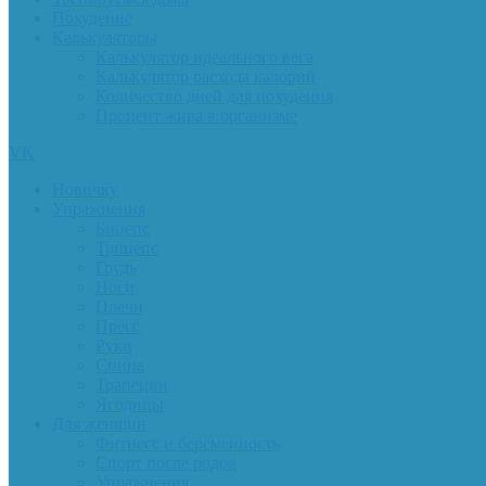
Похудение
Калькуляторы
Калькулятор идеального веса
Калькулятор расхода калорий
Количество дней для похудения
Процент жира в организме
VK
Новичку
Упражнения
Бицепс
Трицепс
Грудь
Ноги
Плечи
Пресс
Руки
Спина
Трапеции
Ягодицы
Для женщин
Фитнесс и беременность
Спорт после родов
Упражнения