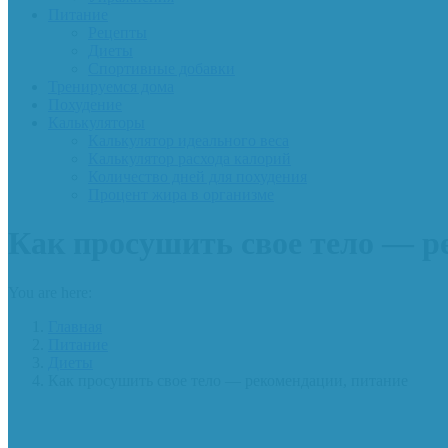
Питание
Рецепты
Диеты
Спортивные добавки
Тренируемся дома
Похудение
Калькуляторы
Калькулятор идеального веса
Калькулятор расхода калорий
Количество дней для похудения
Процент жира в организме
Как просушить свое тело — р
You are here:
Главная
Питание
Диеты
Как просушить свое тело — рекомендации, питание