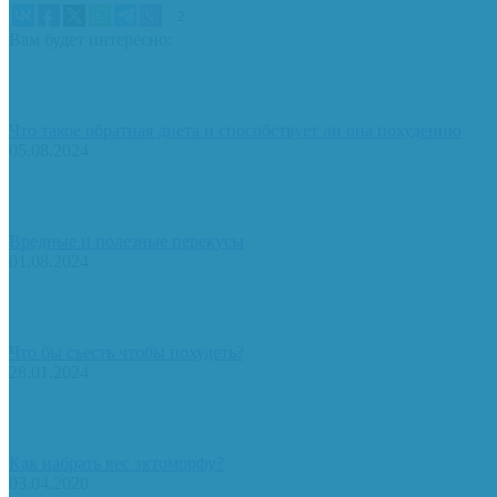
2
Вам будет интересно:
Что такое обратная диета и способствует ли она похудению
05.08.2024
Вредные и полезные перекусы
01.08.2024
Что бы съесть чтобы похудеть?
28.01.2024
Как набрать вес эктоморфу?
03.04.2020