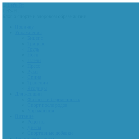
Let's-Fit
Блог о спорте и здоровом образе жизни
Новичку
Упражнения
Бицепс
Трицепс
Грудь
Ноги
Плечи
Пресс
Руки
Спина
Трапеции
Ягодицы
Для женщин
Фитнесс и беременность
Спорт после родов
Упражнения
Питание
Рецепты
Диеты
Спортивные добавки
Тренируемся дома