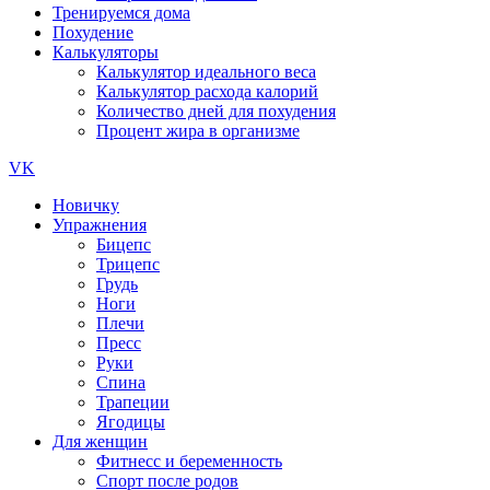
Тренируемся дома
Похудение
Калькуляторы
Калькулятор идеального веса
Калькулятор расхода калорий
Количество дней для похудения
Процент жира в организме
VK
Новичку
Упражнения
Бицепс
Трицепс
Грудь
Ноги
Плечи
Пресс
Руки
Спина
Трапеции
Ягодицы
Для женщин
Фитнесс и беременность
Спорт после родов