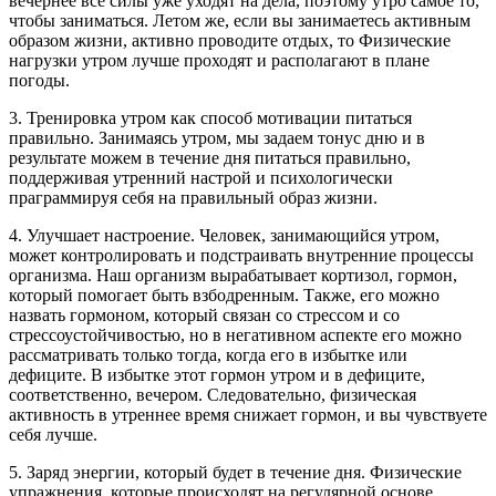
вечернее все силы уже уходят на дела, поэтому утро самое то,
чтобы заниматься. Летом же, если вы занимаетесь активным
образом жизни, активно проводите отдых, то Физические
нагрузки утром лучше проходят и располагают в плане
погоды.
3. Тренировка утром как способ мотивации питаться
правильно. Занимаясь утром, мы задаем тонус дню и в
результате можем в течение дня питаться правильно,
поддерживая утренний настрой и психологически
праграммируя себя на правильный образ жизни.
4. Улучшает настроение. Человек, занимающийся утром,
может контролировать и подстраивать внутренние процессы
организма. Наш организм вырабатывает кортизол, гормон,
который помогает быть взбодренным. Также, его можно
назвать гормоном, который связан со стрессом и со
стрессоустойчивостью, но в негативном аспекте его можно
рассматривать только тогда, когда его в избытке или
дефиците. В избытке этот гормон утром и в дефиците,
соответственно, вечером. Следовательно, физическая
активность в утреннее время снижает гормон, и вы чувствуете
себя лучше.
5. Заряд энергии, который будет в течение дня. Физические
упражнения, которые происходят на регулярной основе,