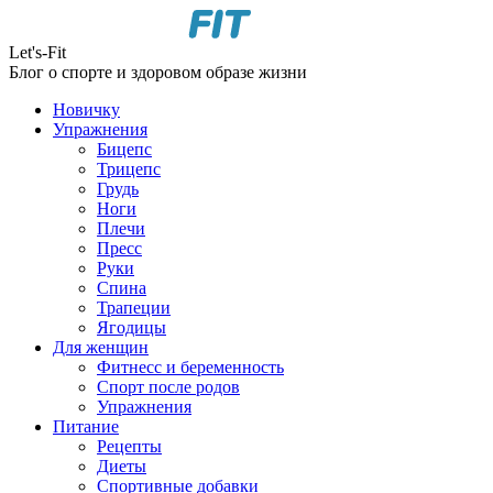
Let's-Fit
Блог о спорте и здоровом образе жизни
Новичку
Упражнения
Бицепс
Трицепс
Грудь
Ноги
Плечи
Пресс
Руки
Спина
Трапеции
Ягодицы
Для женщин
Фитнесс и беременность
Спорт после родов
Упражнения
Питание
Рецепты
Диеты
Спортивные добавки